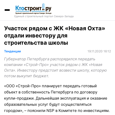
Единый строительный портал Северо-Запада
Участок рядом с ЖК «Новая Охта»
отдали инвестору для
строительства школы
Тенденции
19.11.2020 16:12
Губернатор Петербурга распорядился передать
компании «Строй-Про» участок рядом с ЖК «Новая
Охта». Инвестору предстоит возвести школу, которую
потом выкупит бюджет.
«ООО «Строй-Про» планирует передать готовый
объект в собственность Петербурга по договору
купли-продажи. Дальнейшая эксплуатация и оказание
образовательных услуг будут осуществляться
городом», – пояснили NSP в Комитете по инвестициям.