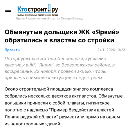
Единый строительный портал Северо-Запада
Обманутые дольщики ЖК «Яркий»
обратились к властям со стройки
Проекты
24.11.2020 13:23
Петербуржцы и жители Ленобласти, купившие
квартиры в ЖК "Янино" во Всеволожском районе, в
воскресенье, 22 ноября, провели акцию, чтобы
привлечь внимание к ситуации с недостроем.
Около строительной площадки жилого комплекса
собрались несколько десятков активистов. Обманутые
дольщики принесли с собой плакаты, гигантское
полотно с надписью "Пример бездействия властей
Ленинградской области" разместили прямо на одном
из недостроенных зданий.