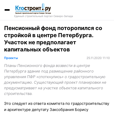
Единый строительный портал Северо-Запада
Пенсионный фонд поторопился со
стройкой в центре Петербурга.
Участок не предполагает
капитальных объектов
Проекты
25.11.2020 11:10
Планы Пенсионного фонда возвести в центре
Петербурга здание под размещение районного
управления ПФР «споткнулись» о градостроительную
документацию. Существующий проект планировки не
предусматривает на участке объектов капитального
строительства.
Это следует из ответа комитета по градостроительству
и архитектуре депутату Заксобрания Борису