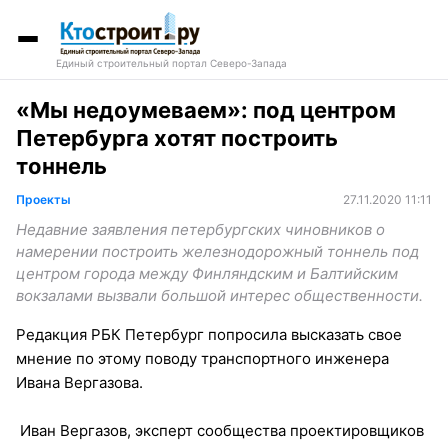
Единый строительный портал Северо-Запада
«Мы недоумеваем»: под центром
Петербурга хотят построить
тоннель
Проекты
27.11.2020 11:11
Недавние заявления петербургских чиновников о
намерении построить железнодорожный тоннель под
центром города между Финляндским и Балтийским
вокзалами вызвали большой интерес общественности.
Редакция РБК Петербург попросила высказать свое
мнение по этому поводу транспортного инженера
Ивана Вергазова.
Иван Вергазов, эксперт сообщества проектировщиков