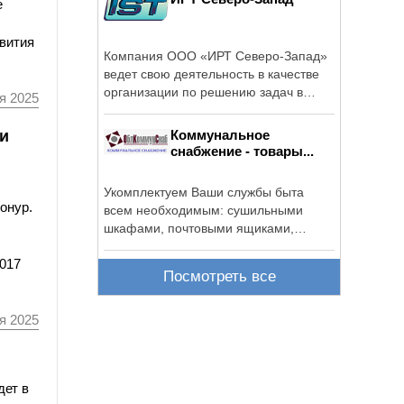
е
звития
Компания ООО «ИРТ Северо-Запад»
ведет свою деятельность в качестве
организации по решению задач в
я 2025
области ...
и
Коммунальное
снабжение - товары...
Укомплектуем Ваши службы быта
онур.
всем необходимым: сушильными
шкафами, почтовыми ящиками,
клапанами для ...
017
Посмотреть все
я 2025
дет в