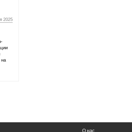
я 2025
о-
ации
и
 на
О нас