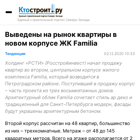
Единый строительный портал Северо-Запада
Выведены на рынок квартиры в
новом корпусе ЖК Familia
Тенденции
02.12.2020 10:33
Холдинг «РСТИ» (Росстройинвест) начал продажу
квартир во втором, центральном корпусе жилого
комплекса Familia, который возводится в
Петроградском районе. Поступивший в продажу корпус
– часть проекта из трех восьмиэтажных домов.
Архитектурный облик Familia сочетает стиль ар деко и
традиционный для Санкт-Петербурга модерн, фасады
будут украшены архитектурным бетоном.
Второй корпус рассчитан на 48 квартир, большинство
из них – трехкомнатные. Метраж – от 48 до 145
квадратных метров. Всего на этаже располагается от 2