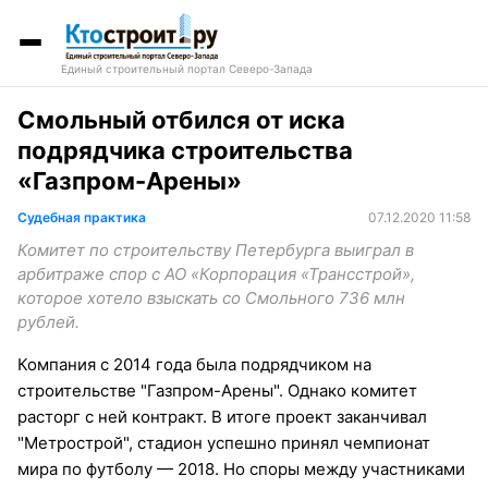
Единый строительный портал Северо-Запада
Смольный отбился от иска
подрядчика строительства
«Газпром-Арены»
Судебная практика
07.12.2020 11:58
Комитет по строительству Петербурга выиграл в
арбитраже спор с АО «Корпорация «Трансстрой»,
которое хотело взыскать со Смольного 736 млн
рублей.
Компания c 2014 года была подрядчиком на
строительстве "Газпром-Арены". Однако комитет
расторг с ней контракт. В итоге проект заканчивал
"Метрострой", стадион успешно принял чемпионат
мира по футболу — 2018. Но споры между участниками