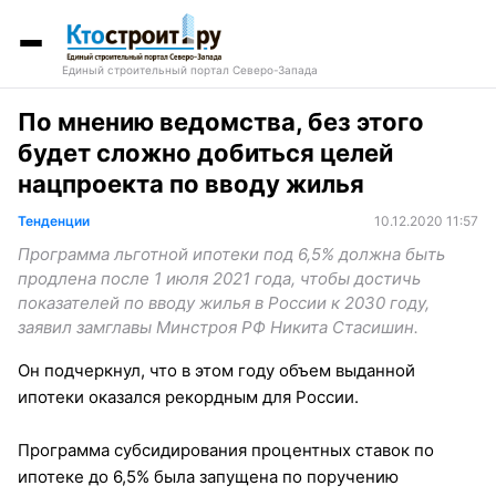
Единый строительный портал Северо-Запада
По мнению ведомства, без этого
будет сложно добиться целей
нацпроекта по вводу жилья
Тенденции
10.12.2020 11:57
Программа льготной ипотеки под 6,5% должна быть
продлена после 1 июля 2021 года, чтобы достичь
показателей по вводу жилья в России к 2030 году,
заявил замглавы Минстроя РФ Никита Стасишин.
Он подчеркнул, что в этом году объем выданной
ипотеки оказался рекордным для России.
Программа субсидирования процентных ставок по
ипотеке до 6,5% была запущена по поручению