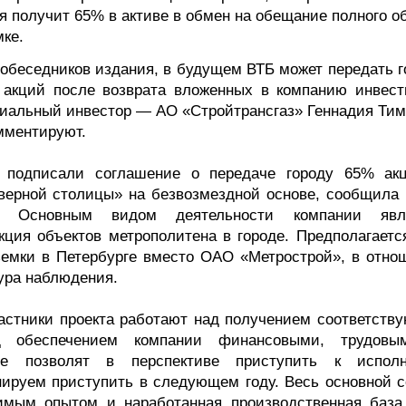
я получит 65% в активе в обмен на обещание полного о
мке.
собеседников издания, в будущем ВТБ может передать г
 акций после возврата вложенных в компанию инвест
циальный инвестор — АО «Стройтрансгаз» Геннадия Тим
мментируют.
 подписали соглашение о передаче городу 65% ак
верной столицы» на безвозмездной основе, сообщила 
ва. Основным видом деятельности компании явл
кция объектов метрополитена в городе. Предполагается
земки в Петербурге вместо ОАО «Метрострой», в отно
ура наблюдения.
астники проекта работают над получением соответств
 обеспечением компании финансовыми, трудов
ые позволят в перспективе приступить к испол
анируем приступить в следующем году. Весь основной с
димым опытом и наработанная производственная баз