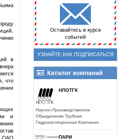
бъема
ороду
Оставайтесь в курсе
иций.
событий
ченко
УЗНАЙТЕ КАК ПОДПИСАТЬСЯ
ций в
вчера
Каталог компаний
яется
, что
шении
НПОТГК
ующих
Научно-Производственное
ыми и
Обьединение Трубная
Гидроизоляционная Компания
нению
производит большой ассортимент ...
остав
ПАРИ
а ОАО