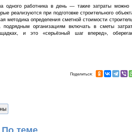
на одного работника в день — такие затраты можно 
орые реализуются при подготовке строительного объект
вая методика определения сметной стоимости строитель
ла подрядным организациям включать в сметы затра
ощадках, и это «серьёзный шаг вперед», оберег
Поделиться:
ены
По теме