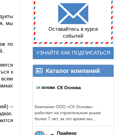
дукты
я, мы
Оставайтесь в курсе
событий
ов по
й.
УЗНАЙТЕ КАК ПОДПИСАТЬСЯ
яется
Каталог компаний
ься к
 всем
амках
СК Основа
ей) –
Компания ООО «СК Основа»
работает на строительном рынке
дках.
более 7 лет, за это время мы
аются
реализовали множество ...
Праймер