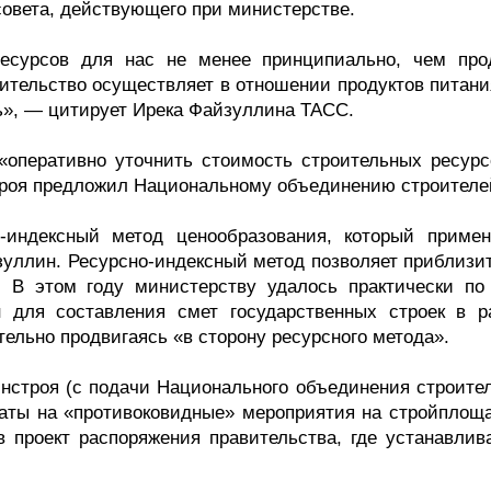
овета, действующего при министерстве.
ресурсов для нас не менее принципиально, чем про
вительство осуществляет в отношении продуктов питани
ь», — цитирует Ирека Файзуллина ТАСС.
«оперативно уточнить стоимость строительных ресурс
троя предложил Национальному объединению строителе
о-индексный метод ценообразования, который примен
зуллин. Ресурсно-индексный метод позволяет приблизит
. В этом году министерству удалось практически по
 для составления смет государственных строек в р
тельно продвигаясь «в сторону ресурсного метода».
нстроя (с подачи Национального объединения строител
раты на «противоковидные» мероприятия на стройплоща
в проект распоряжения правительства, где устанавлив