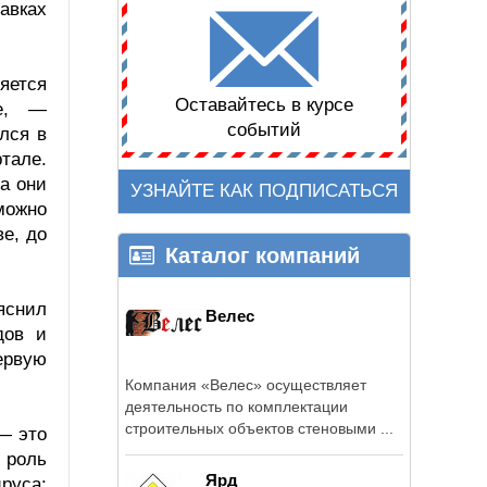
авках
ляется
Оставайтесь в курсе
ве, —
событий
лся в
тале.
а они
УЗНАЙТЕ КАК ПОДПИСАТЬСЯ
можно
е, до
Каталог компаний
яснил
Велес
дов и
ервую
Компания «Велес» осуществляет
деятельность по комплектации
строительных объектов стеновыми ...
— это
 роль
Ярд
руса: