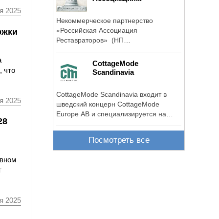
я 2025
Некоммерческое партнерство
ржки
«Российская Ассоциация
Реставраторов» (НП
«Росрегионреставрация») ...
а
CottageMode
, что
Scandinavia
CottageMode Scandinavia входит в
я 2025
шведский концерн CottageMode
Europe AB и специализируется на
28
строительных материалах из ДПК ...
Посмотреть все
овном
т
я 2025