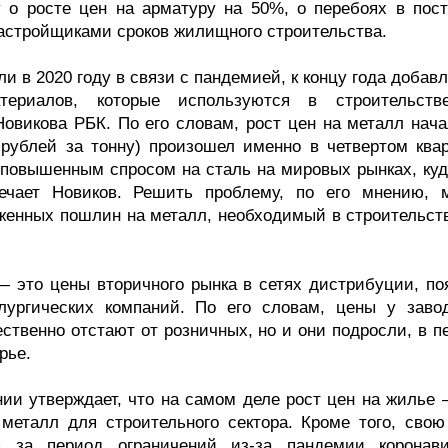
 о росте цен на арматуру на 50%, о перебоях в пост
застройщиками сроков жилищного строительства.
и в 2020 году в связи с пандемией, к концу года добав
териалов, которые используются в строительст
овикова РБК. По его словам, рост цен на металл нача
 рублей за тонну) произошел именно в четвертом квар
 повышенным спросом на сталь на мировых рынках, куд
мечает Новиков. Решить проблему, по его мнению, 
енных пошлин на металл, необходимый в строительств
— это цены вторичного рынка в сетях дистрибуции, по
лургических компаний. По его словам, цены у заво
ственно отстают от розничных, но и они подросли, в п
рье.
нии утверждает, что на самом деле рост цен на жилье 
 металл для строительного сектора. Кроме того, свою
 за период ограничений из-за пандемии коронави