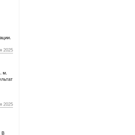
ации.
я 2025
. м.
ультат
я 2025
 В