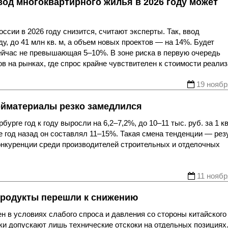
вод многоквартирного жилья в 2026 году может
ссии в 2026 году снизится, считают эксперты. Так, ввод
у, до 41 млн кв. м, а объем новых проектов — на 14%. Будет
сейчас не превышающая 5–10%. В зоне риска в первую очередь
 на рынках, где спрос крайне чувствителен к стоимости реализ
19 ноябр
ройматериалы резко замедлился
рге год к году выросли на 6,2–7,2%, до 10–11 тыс. руб. за 1 кв
е год назад он составлял 11–15%. Такая смена тенденции — рез
конкуренции среди производителей строительных и отделочных
11 ноябр
продукты перешли к снижению
н в условиях слабого спроса и давления со стороны китайского
ки допускают лишь технические отскоки на отдельных позициях.