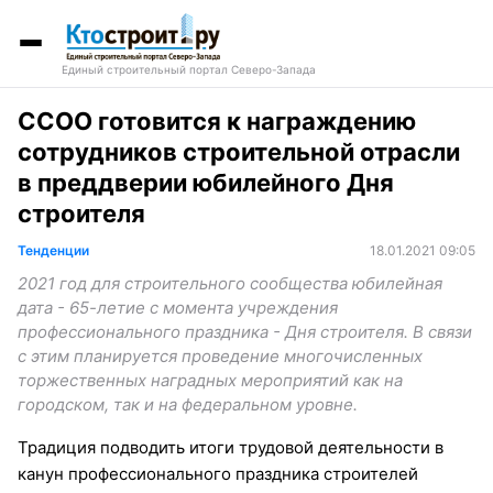
Единый строительный портал Северо-Запада
ССОО готовится к награждению
сотрудников строительной отрасли
в преддверии юбилейного Дня
строителя
Тенденции
18.01.2021 09:05
2021 год для строительного сообщества юбилейная
дата - 65-летие с момента учреждения
профессионального праздника - Дня строителя. В связи
с этим планируется проведение многочисленных
торжественных наградных мероприятий как на
городском, так и на федеральном уровне.
Традиция подводить итоги трудовой деятельности в
канун профессионального праздника строителей