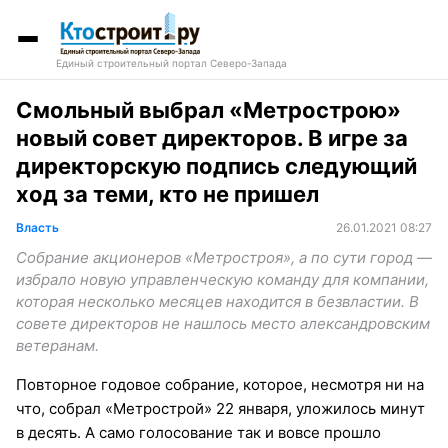
Единый строительный портал Северо-Запада
Смольный выбрал «Метрострою»
новый совет директоров. В игре за
директорскую подпись следующий
ход за теми, кто не пришел
Власть
26.01.2021 08:27
Собрание акционеров «Метростроя», а по сути город —
избрало новую управленческую команду для компании,
которая несколько месяцев находится в безвластии. В
совете директоров не нашлось место александровским
ветеранам.
Повторное годовое собрание, которое, несмотря ни на
что, собрал «Метрострой» 22 января, уложилось минут
в десять. А само голосование так и вовсе прошло