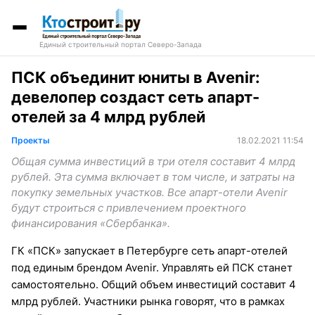
Единый строительный портал Северо-Запада
ПСК объединит юниты в Avenir:
девелопер создаст сеть апарт-
отелей за 4 млрд рублей
Проекты
18.02.2021 11:54
Общая сумма инвестиций в три отеля составит 4 млрд
рублей. Эта сумма включает в том числе, и затраты на
покупку земельных участков. Все апарт-отели Avenir
будут строиться с привлечением проектного
финансирования «Сбербанка».
ГК «ПСК» запускает в Петербурге сеть апарт-отелей
под единым брендом Avenir. Управлять ей ПСК станет
самостоятельно. Общий объем инвестиций составит 4
млрд рублей. Участники рынка говорят, что в рамках