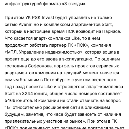
инфраструктурой формата «3 звезды».
При этом УК PSK Invest будет управлять не только
сетью Avenir, но и комплексом апартаментов Start,
который в настоящее время ПСК возводит на Парнасе.
Что касается апарт-комплекса Like, то в нем
продолжит работать партнер ГК «ПСК», компания
«МТЛ. Управление недвижимостью», которая вошла в
проект еще до его ввода в эксплуатацию. По оценкам
господина Софронова, портфель проектов сервисных
апартаментов компании на текущий момент является
самым большим в Петербурге: с учетом введенного
год назад проекта Like и строящегося апарт-комплекса
Start на 3244 юнита, общее число номеров составляет
5466 юнитов. В компании не стали отвечать на вопрос
“Ъ” относительно расширения сети в ближайшем
будущем, заметив, что «все будет зависеть от наличия
привлекательных участков на рынке». При этом в ГК
«ПСК» подчеркивают, что расширение портфеля за счет