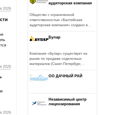
аудиторская компания
я 2026
Общество с ограниченной
ости
ответственностью «Балтийская
аудиторская компания» создано в
2000 году группой ...
ые
Булар
ель
ятся
Компания «Булар» существует на
рынке по продаже отделочных
материалов (Санкт-Петербург,
я 2026
Северо-Западный ...
ОО ДАЧНЫЙ РАЙ
»
ия
Независимый центр
лицензирования
я 2026