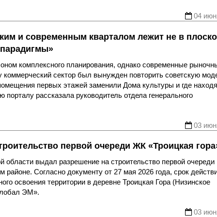
04 июн
ским и современным кварталом лежит не в плоск
й парадигмы»
лоном комплексного планирования, однако современные рыночн
му коммерческий сектор был вынужден повторить советскую мод
 помещения первых этажей заменили Дома культуры и где наход
ью порталу рассказала руководитель отдела генерального
03 июн
троительство первой очереди ЖК «Троицкая гора
ой области выдал разрешение на строительство первой очереди
 районе. Согласно документу от 27 мая 2026 года, срок действ
ного освоения территории в деревне Троицкая Гора (Низинское
Глобал ЭМ».
03 июн