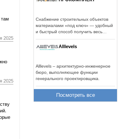
 там
Снабжение строительных объектов
материалами «под ключ» — удобный
и быстрый способ получить весь
набор ...
я 2025
Alllevels
лжно
Alllevels – архитектурно-инженерное
бюро, выполняющее функции
генерального проектировщика.
я 2025
Посмотреть все
ьству
ий.
торые