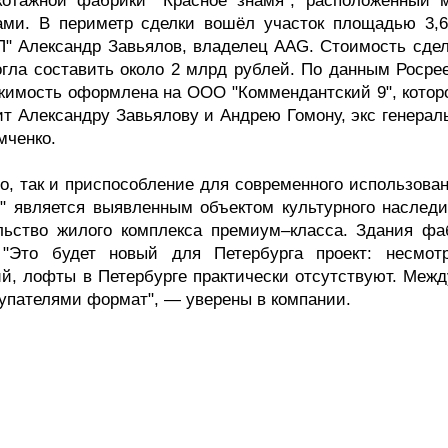
котажной фабрики "Красное знамя", расположенный 
ми. В периметр сделки вошёл участок площадью 3,6
" Александр Завьялов, владелец AAG. Стоимость сдел
огла составить около 2 млрд рублей. По данным Росрее
жимость оформлена на ООО "Коммендантский 9", которо
т Александру Завьялову и Андрею Гомону, экс генерал
мченко.
во, так и приспособление для современного использова
я" является выявленным объектом культурного наследи
льство жилого комплекса премиум–класса. Здания фа
"Это будет новый для Петербурга проект: несмот
ий, лофты в Петербурге практически отсутствуют. Межд
купателями формат", — уверены в компании.