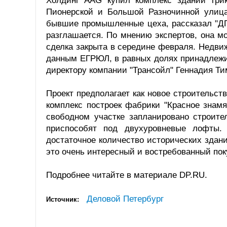
Холдинг AAG купил комплекс зданий три
Пионерской и Большой Разночинной улица
бывшие промышленные цеха, рассказал "ДП
разглашается. По мнению экспертов, она м
сделка закрыта в середине февраля. Недви
данным ЕГРЮЛ, в равных долях принадлежи
директору компании "Трансойл" Геннадия Ти
Проект предполагает как новое строительст
комплекс построек фабрики "Красное знам
свободном участке запланировано строите
приспособят под двухуровневые лофты. 
достаточное количество исторических здан
это очень интересный и востребованный по
Подробнее читайте в материале DP.RU.
Деловой Петербург
Источник: