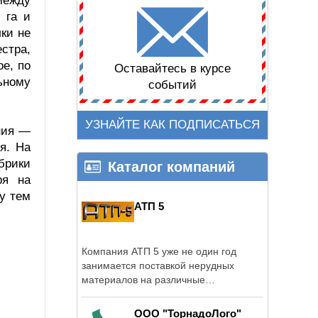
между
 га и
ки не
стра,
е, по
Оставайтесь в курсе
ьному
событий
УЗНАЙТЕ КАК ПОДПИСАТЬСЯ
ния —
я. На
брики
Каталог компаний
ря на
у тем
АТП 5
Компания АТП 5 уже не один год
занимается поставкой нерудных
материалов на различные
строительные объекты в ...
ООО "ТорнадоЛого"