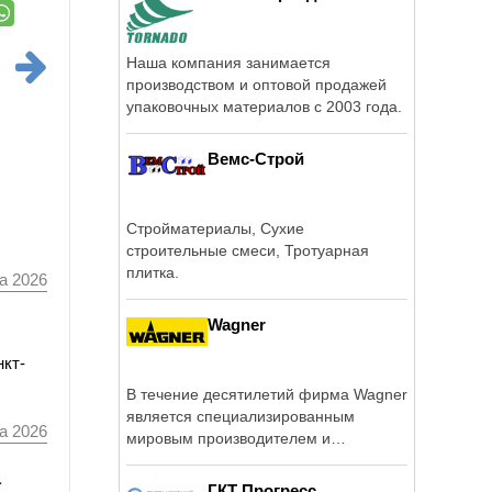
Наша компания занимается
производством и оптовой продажей
упаковочных материалов c 2003 года.
Вемс-Строй
Стройматериалы, Сухие
строительные смеси, Тротуарная
плитка.
а 2026
Wagner
нкт-
В течение десятилетий фирма Wagner
является специализированным
а 2026
мировым производителем и
поставщиком систем и ...
а
ГКТ Прогресс