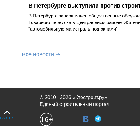
В Петербурге выступили против строи
В Петербурге завершились общественные обсужде
Товарного переулка в Центральном районе. Жители
"автомобильную магистраль под окнами".
Все новости
© 2010 - 2026 «Ктостроит.ру»
Единый строительный портал
НАВЕРХ
Продолжая использовать сайт, вы соглашаетесь с
политикой испол