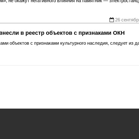
м», не окажут негативного влияния на памятник — электростан
26 сентябр
внесли в реестр объектов с признаками ОКН
ками объектов с признаками культурного наследия, следует из 