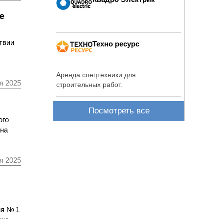
е
твии
Техно ресурс
Аренда спецтехники для
я 2025
строительных работ.
Посмотреть все
ого
 на
я 2025
ия № 1