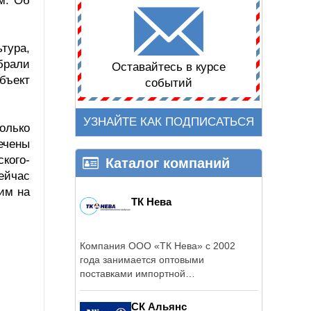
м. Об
тура,
брали
Оставайтесь в курсе
бъект
событий
УЗНАЙТЕ КАК ПОДПИСАТЬСЯ
олько
ечены
кого-
Каталог компаний
ейчас
вим на
ТК Нева
Компания ООО «ТК Нева» с 2002
года занимается оптовыми
поставками импортной
электротехнической продукции и ...
СК Альянс