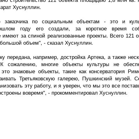
ано строительство 121 объекта площадью 1,8 млн кв. 
арат Хуснуллин.
 заказчика по социальным объектам - это и куль
ошлом году его создали, за короткое время со
 имеют за спиной реализованные проекты. Всего 121 о
 большой объем", - сказал Хуснуллин.
у передана, например, достройка Артека, а также неск
 "К сожалению, многие объекты культуры не обесп
это знаковые объекты, такие как консерватория Римс
раивать Третьяковскую галерею, Пушкинский музей. С
анизовать эту работу, и я уверен, что мы это все поста
остроены вовремя", - прокомментировал Хуснуллин.