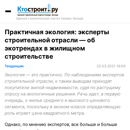
Единый строительный портал Северо-Запада
Практичная экология: эксперты
строительной отрасли — об
экотрендах в жилищном
строительстве
Тенденции
23.03.2021 16:09
Экология — это практично. По наблюдениям экспертов
строительной отрасли, к таким выводам приходят
покупатели жилой недвижимости, судя по растущему
спросу на экологичные решения. Речь идет, в первую
очередь, о жилье среднего и высокого ценового
сегмента, поскольку в эконом-классе определяющую
роль играет цена квадратного метра.
Однако, по мнению экспертов, все больше и больше