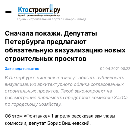
Единый строительный портал Северо-Запада
Сначала покажи. Депутаты
Петербурга предлагают
обязательную визуализацию новых
строительных проектов
Законодательство
02.04.2021 08:22
В Петербурге чиновников могут обязать публиковать
визуализацию архитектурного облика согласованных
строительных проектов. Такой законопроект на
рассмотрение парламента представит комиссия ЗакСа
по городскому хозяйству.
Об этом «Фонтанке» 1 апреля рассказал замглавы
комиссии, депутат Борис Вишневский.