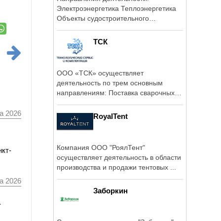
Электроэнергетика Теплоэнергетика
Oбъекты судостроительного
комплекса Объекты ...
ТСК
ООО «ТСК» осуществляет
деятельность по трем основным
направлениям: Поставка сварочных
инструментов, ...
а 2026
RoyalTent
Компания ООО "РоялТент"
нкт-
осуществляет деятельность в области
производства и продажи тентовых ...
а 2026
Заборкин
а