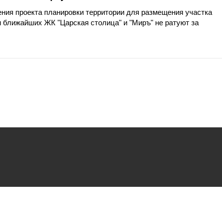
ния проекта планировки территории для размещения участка
 ближайших ЖК "Царская столица" и "Миръ" не ратуют за
ьзования
файлов cookie.