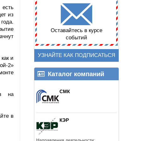
 есть
дет из
 года.
рытие
Оставайтесь в курсе
ачнут
событий
УЗНАЙТЕ КАК ПОДПИСАТЬСЯ
 как и
ой-2»
монте
Каталог компаний
СМК
ов на
йте в
КЭР
Направления деятельности: