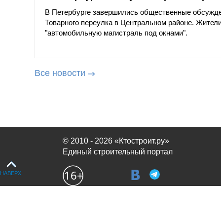
В Петербурге завершились общественные обсужде
Товарного переулка в Центральном районе. Жители
"автомобильную магистраль под окнами".
Все новости
© 2010 - 2026 «Ктостроит.ру»
Единый строительный портал
НАВЕРХ
Продолжая использовать сайт, вы соглашаетесь с
политикой испол
OK