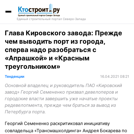
Единый строительный портал Северо-Запада
Глава Кировского завода: Прежде
чем выводить порт из города,
сперва надо разобраться с
«Апрашкой» и «Красным
треугольником»
Тенденции
16.04.2021 08:21
Основной владелец и руководитель ПАО «Кировский
завод» Георгий Семененко призвал девелоперов и
городские власти завершить уже начатые проекты
редевелопмента, прежде чем браться за вывод из
Петербурга порта.
Георгий Семененко раскритиковал инициативу
совладельца «Трансмашхолдинга» Андрея Бокарева по