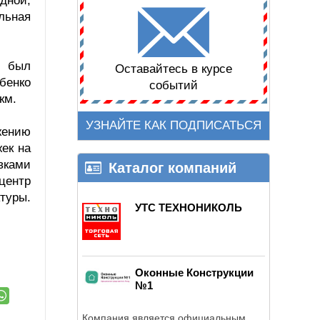
одной,
льная
, был
Оставайтесь в курсе
бенко
событий
км.
УЗНАЙТЕ КАК ПОДПИСАТЬСЯ
жению
жек на
вками
Каталог компаний
центр
туры.
УТС ТЕХНОНИКОЛЬ
Оконные Конструкции
№1
Компания является официальным