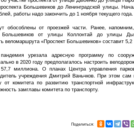
т об участке проспекта от улицы Дыбенко до улицы Нар
проспекта Большевиков до Ленинградской улицы. Нача
блей, работы надо закончить до 1 ноября текущего года.
ут обособлены от проезжей части. Ранее, напомним
та Большевиков от улицы Коллонтай до улицы Ды
ть веломаршрута «Проспект Большевиков» составит 5,2 
к пандемия урезала адресную программу по соору
чально в 2020 году предполагалось настроить велодоро
 57,7 миллиона. О планах Центра управления парко
одитель учреждения Дмитрий Ваньчков. При этом сам 
у от комитета по развитию транспортной инфраструк
жность замглавы комитета по транспорту.
Поделиться: