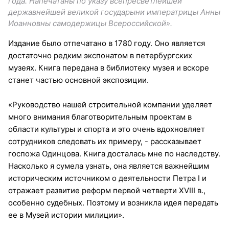
года. Напечатаны по указу всепресветлейшей
державнейшей великой государыни императрицы Анны
Иоанновны самодержицы Всероссийской».
Издание было отпечатано в 1780 году. Оно является
достаточно редким экспонатом в петербургских
музеях. Книга передана в библиотеку музея и вскоре
станет частью основной экспозиции.
«Руководство нашей строительной компании уделяет
много внимания благотворительным проектам в
области культуры и спорта и это очень вдохновляет
сотрудников следовать их примеру, - рассказывает
госпожа Одинцова. Книга досталась мне по наследству.
Насколько я сумела узнать, она является важнейшим
историческим источником о деятельности Петра I и
отражает развитие реформ первой четверти XVIII в.,
особенно судебных. Поэтому и возникла идея передать
ее в Музей истории милиции».