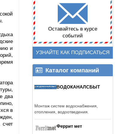
сокой
ы.
Оставайтесь в курсе
тдыха
событий
одские
ению и
УЗНАЙТЕ КАК ПОДПИСАТЬСЯ
орий,
 время
Каталог компаний
атора
ВОДОКАНАЛСБЫТ
туры,
е два
пино,
Монтаж систем водоснабжения,
хся в
отопления, водоотведения.
жден,
 счет
Феррит мет