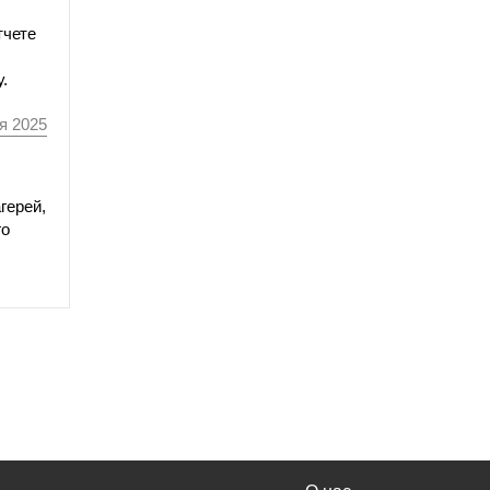
тчете
.
я 2025
герей,
го