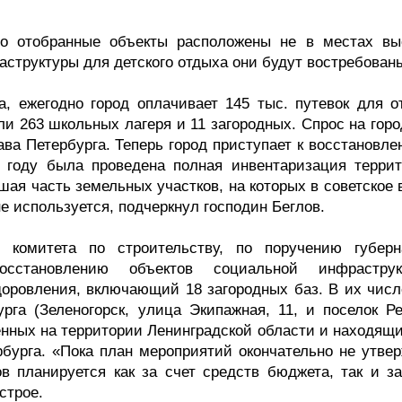
то отобранные объекты расположены не в местах вы
аструктуры для детского отдыха они будут востребован
а, ежегодно город оплачивает 145 тыс. путевок для о
ли 263 школьных лагеря и 11 загородных. Спрос на гор
ава Петербурга. Теперь город приступает к восстановл
3 году была проведена полная инвентаризация террит
шая часть земельных участков, на которых в советское
е используется, подчеркнул господин Беглов.
о комитета по строительству, по поручению губерн
сстановлению объектов социальной инфраструк
доровления, включающий 18 загородных баз. В их числ
рга (Зеленогорск, улица Экипажная, 11, и поселок Ре
енных на территории Ленинградской области и находящи
рбурга. «Пока план мероприятий окончательно не утвер
в планируется как за счет средств бюджета, так и за
строе.