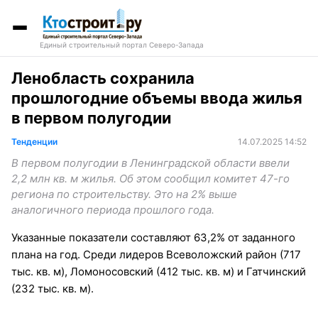
Единый строительный портал Северо-Запада
Ленобласть сохранила
прошлогодние объемы ввода жилья
в первом полугодии
Тенденции
14.07.2025 14:52
В первом полугодии в Ленинградской области ввели
2,2 млн кв. м жилья. Об этом сообщил комитет 47-го
региона по строительству. Это на 2% выше
аналогичного периода прошлого года.
Указанные показатели составляют 63,2% от заданного
плана на год. Среди лидеров Всеволожский район (717
тыс. кв. м), Ломоносовский (412 тыс. кв. м) и Гатчинский
(232 тыс. кв. м).