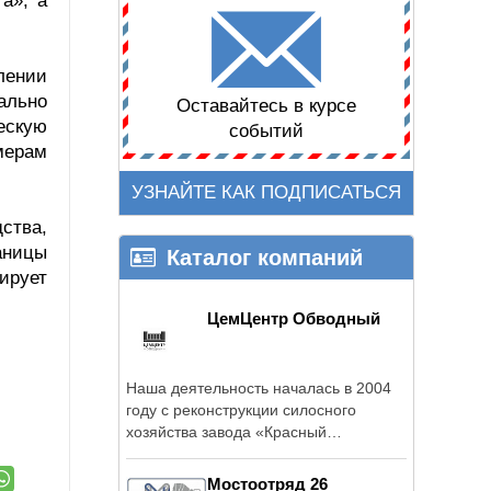
а», а
лении
ально
Оставайтесь в курсе
ескую
событий
мерам
УЗНАЙТЕ КАК ПОДПИСАТЬСЯ
ства,
аницы
Каталог компаний
ирует
ЦемЦентр Обводный
Наша деятельность началась в 2004
году с реконструкции силосного
хозяйства завода «Красный
треугольник».
Мостоотряд 26