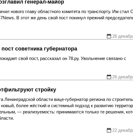
озглавил генерал-майор
чил нового главу областного комитета по транспорту. Им стал 
7News. В этот же день свой пост покинул прежний председател
26 декабр
 пост советника губернатора
кидает свой пост, рассказал он 78.ру. Увольнение связано с
26 декабр
 отфильтруют стройку
а Ленинградской области вице-губернатор региона по строител
 новый, более жёсткий и системный подход к развитию территор
тельным, — реализуемость: принимаются только те решения, ко
бласти.
22 декабр