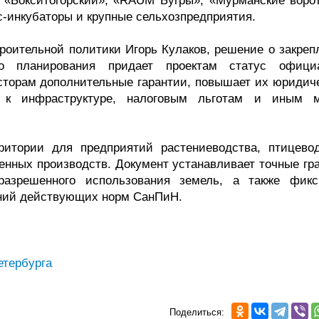
 «Бокситогорский», «RAUM Бугры», «Мурманские ворот
с-инкубаторы и крупные сельхозпредприятия.
троительной политики Игорь Кулаков, решение о закреп
го планирования придает проектам статус офици
сторам дополнительные гарантии, повышает их юридич
п к инфраструктуре, налоговым льготам и иным 
итории для предприятий растениеводства, птицевод
енных производств. Документ устанавливает точные гр
разрешенного использования земель, а также фикс
аний действующих норм СанПиН.
етербурга
Поделиться: