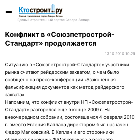
Единый строительный портал Северо-Запада
Конфликт в «Союзпетрострой-
Стандарт» продолжается
13.10.2010 10:29
Ситуацию в «Союзпетрострой-Стандарте» участники
рынка считают рейдерским захватом, о чем было
сообщено на пресс-конференции «Узаконенная
фальсификация документов как метод рейдерского
захвата».
Напомним, что конфликт внутри НП «Союзпетрострой-
Стандарт» разгорелся еще в конце 2009 г. На
внеочередном собрании, состоявшемся 4 февраля 2010
г. вместо Евгения Каплана директором был назначен
Федор Малковский. Е.Каплан и его сторонники
обвиняет дирекцию Ф.Малковского в растрате