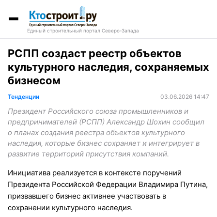
Единый строительный портал Северо-Запада
РСПП создаст реестр объектов
культурного наследия, сохраняемых
бизнесом
Тенденции
03.06.2026 14:47
Президент Российского союза промышленников и
предпринимателей (РСПП) Александр Шохин сообщил
о планах создания реестра объектов культурного
наследия, которые бизнес сохраняет и интегрирует в
развитие территорий присутствия компаний.
Инициатива реализуется в контексте поручений
Президента Российской Федерации Владимира Путина,
призвавшего бизнес активнее участвовать в
сохранении культурного наследия.