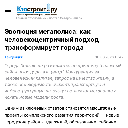
Единый строительный портал Северо-Запада
Эволюция мегаполиса: как
человекоцентричный подход
трансформирует города
Тенденции
10.06.2026 15:42
Города больше не развиваются по принципу "спальный
район плюс дорога в центр". Конкуренция за
человеческий капитал, запрос на качество жизни, а
также необходимость снижать транспортную и
инфраструктурную нагрузку заставляют мегаполисы
искать новые модели роста.
Одним из ключевых ответов становятся масштабные
проекты комплексного развития территорий — новые
городские районы, где жильё, образование, рабочие