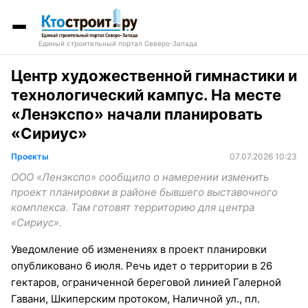
Единый строительный портал Северо-Запада
Центр художественной гимнастики и
технологический кампус. На месте
«Ленэкспо» начали планировать
«Сириус»
Проекты
07.07.2026 10:23
ООО «Ленэкспо» сообщило о намерении изменить
проект планировки в районе бывшего выставочного
комплекса. Там готовят территорию для центра
«Сириус».
Уведомление об изменениях в проект планировки
опубликовано 6 июля. Речь идет о территории в 26
гектаров, ограниченной береговой линией Галерной
Гавани, Шкиперским протоком, Наличной ул., пл.