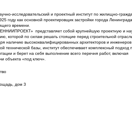
но-исследовательский и проектный институт по жилищно-гражд
1925 году как основной проектировщик застройки города Ленинграда,
ящего времени.
ЛЕННИИПРОЕКТ» представляет собой крупнейшую проектную и на
ию, которой по силам решать стоящие перед строительной отрасл
аря наличию высококвалифицированных архитекторов и инженеров
ой технической базы, институт обеспечивает комплексный подход 
нтации и берет на себя выполнение всего перечня работ, включая
чи объекта «под ключ».
тво
лощадь, дом 3