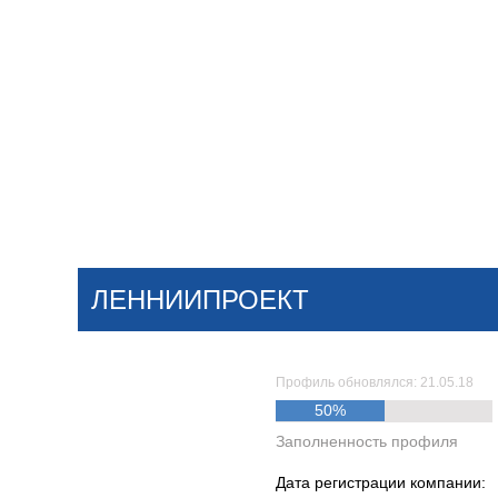
Добавить компанию
Войти
НОВОСТИ
СТАТЬИ
КОМПАНИИ
ЛЕННИИПРОЕКТ
Поиск
Профиль обновлялся: 21.05.18
50%
Заполненность профиля
Дата регистрации компании: