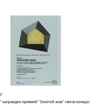
К"
агражден премией "Золотой знак" смотр-конкурс