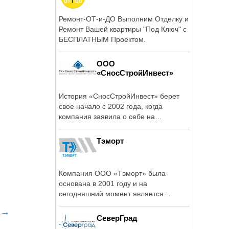
Ремонт-ОТ-и-ДО Выполним Отделку и
Ремонт Вашей квартиры "Под Ключ" с
БЕСПЛАТНЫМ Проектом.
ООО
«СносСтройИнвест»
История «СносСтройИнвест» берет
свое начало с 2002 года, когда
компания заявила о себе на
петербургском рынке ...
Тэморт
Компания ООО «Тэморт» была
основана в 2001 году и на
сегодняшний момент является
успешным игроком ...
→
.
СеверГрад