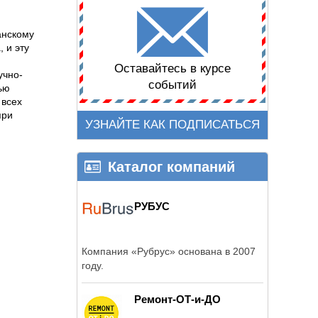
анскому
 и эту
Оставайтесь в курсе
учно-
событий
ью
 всех
при
УЗНАЙТЕ КАК ПОДПИСАТЬСЯ
Каталог компаний
РУБУС
Компания «Рубрус» основана в 2007
году.
Ремонт-ОТ-и-ДО