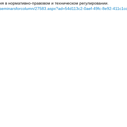
ения в нормативно-правовом и техническом регулировании.
ru/seminarsforcolumn/27583.aspx?ad=54d113c2-0aef-49fc-8e92-411c1