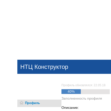
Добавить компанию
Войти
НОВОСТИ
СТАТЬИ
КОМПАНИИ
НТЦ Конструктор
Поиск
Профиль обновлялся: 22.05.18
40%
Заполненность профиля
Профиль
Описание: