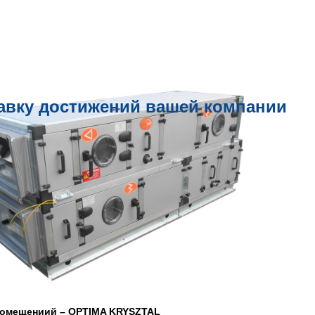
авку достижений вашей компании
 помещениий – OPTIMA KRYSZTAL