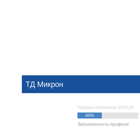
Добавить компанию
Войти
НОВОСТИ
СТАТЬИ
КОМПАНИИ
ТД Микрон
Поиск
Профиль обновлялся: 22.05.18
40%
Заполненность профиля