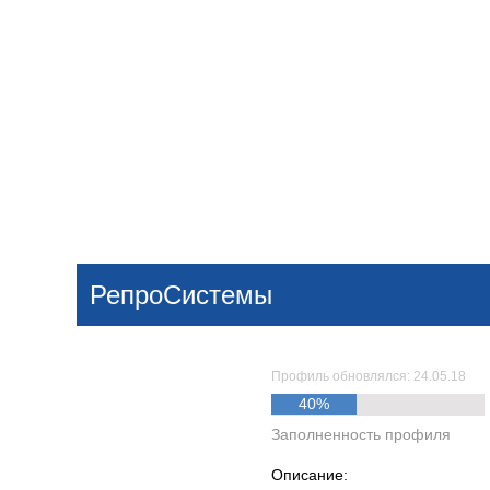
Добавить компанию
Войти
НОВОСТИ
СТАТЬИ
КОМПАНИИ
РепроСистемы
Поиск
Профиль обновлялся: 24.05.18
40%
Заполненность профиля
Описание: