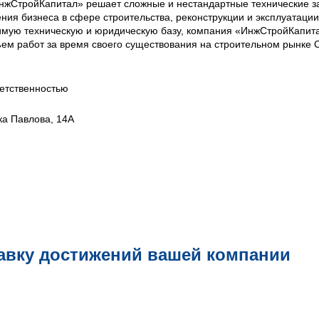
нжСтройКапитал» решает сложные и нестандартные технические з
ния бизнеса в сфере строительства, реконструкции и эксплуатации
имую техническую и юридическую базу, компания «ИнжСтройКапит
м работ за время своего существования на строительном рынке С
етственностью
ка Павлова, 14А
авку достижений вашей компании