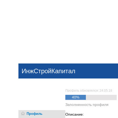
Добавить компанию
Войти
НОВОСТИ
СТАТЬИ
КОМПАНИИ
ИнжСтройКапитал
Поиск
Профиль обновлялся: 24.05.18
40%
Заполненность профиля
Профиль
Описание: