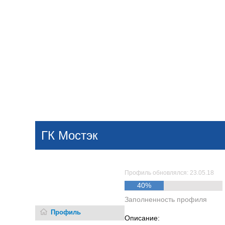
Добавить компанию
Войти
НОВОСТИ
СТАТЬИ
КОМПАНИИ
ГК Мостэк
Поиск
Профиль обновлялся: 23.05.18
40%
Заполненность профиля
Профиль
Описание: