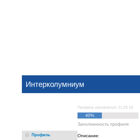
Добавить компанию
Войти
НОВОСТИ
СТАТЬИ
КОМПАНИИ
Интерколумниум
Поиск
Профиль обновлялся: 21.05.18
40%
Заполненность профиля
Профиль
Описание: