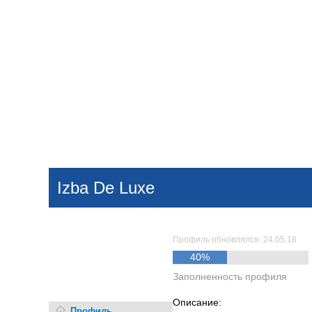
Добавить компанию
Войти
НОВОСТИ
СТАТЬИ
КОМПАНИИ
Izba De Luxe
Поиск
Профиль обновлялся: 24.05.18
40%
Заполненность профиля
Описание:
Профиль