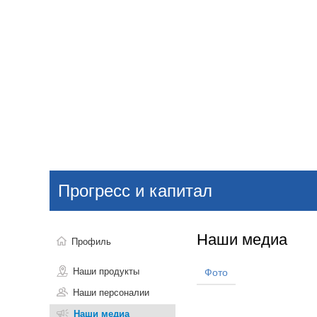
Добавить компанию
Войти
НОВОСТИ
СТАТЬИ
КОМПАНИИ
Прогресс и капитал
Поиск
Наши медиа
Профиль
Наши продукты
Фото
Наши персоналии
Наши медиа