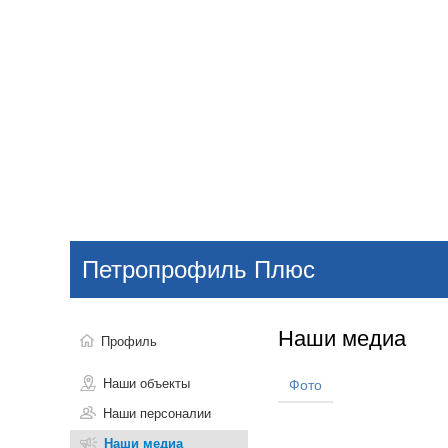
Добавить компанию
Войти
НОВОСТИ
СТАТЬИ
КОМПАНИИ
Петропрофиль Плюс
Поиск
Наши медиа
Профиль
Наши объекты
Фото
Наши персоналии
Наши медиа