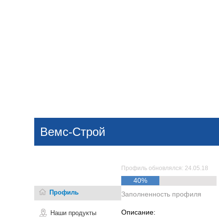
Добавить компанию
Войти
НОВОСТИ
СТАТЬИ
КОМПАНИИ
Вемс-Строй
Поиск
Профиль обновлялся: 24.05.18
40%
Профиль
Заполненность профиля
Описание:
Наши продукты