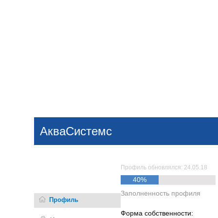
Добавить компанию
Войти
НОВОСТИ
СТАТЬИ
КОМПАНИИ
АкваСистемс
Поиск
Профиль обновлялся: 24.05.18
40%
Заполненность профиля
Профиль
Форма собственности: