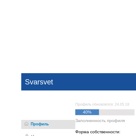
Добавить компанию
Войти
НОВОСТИ
СТАТЬИ
КОМПАНИИ
Svarsvet
Поиск
Профиль обновлялся: 24.05.18
40%
Заполненность профиля
Профиль
Форма собственности: