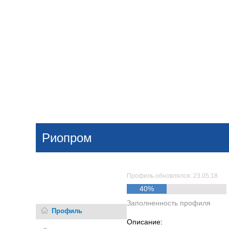
Добавить компанию
Войти
НОВОСТИ
СТАТЬИ
КОМПАНИИ
Риопром
Поиск
Профиль обновлялся: 23.05.18
40%
Заполненность профиля
Профиль
Описание: