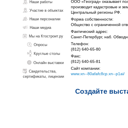
ООО «Геоград» оказывает полн
Наши работы
производит кадастровые и зе
Участие в объектах
Центральный регионы РФ.
Наши персоналии
Форма собственности:
Общество с ограниченной отв
Наши медиа
Фактический адрес:
Мы на Ктостроит.ру
Санкт-Петербург, наб. Обводн
Телефон:
Опросы
(812) 640-65-80
Круглые столы
Факс:
(812) 640-65-81
Онлайн выставки
Сайт компании:
Свидетельства,
www.xn--80afafc8cp.xn--p1ai/
сертификаты, лицензии
Создайте выст