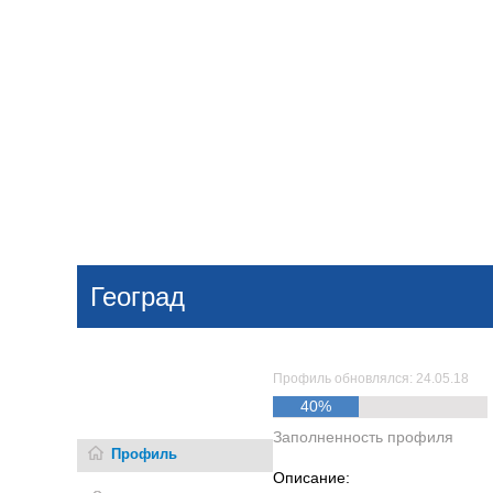
Добавить компанию
Войти
НОВОСТИ
СТАТЬИ
КОМПАНИИ
Геоград
Поиск
Профиль обновлялся: 24.05.18
40%
Заполненность профиля
Профиль
Описание: