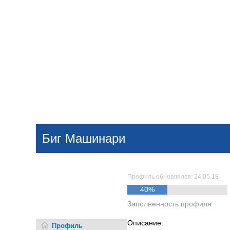
Добавить компанию
Войти
НОВОСТИ
СТАТЬИ
КОМПАНИИ
Биг Машинари
Поиск
Профиль обновлялся: 24.05.18
40%
Заполненность профиля
Описание:
Профиль