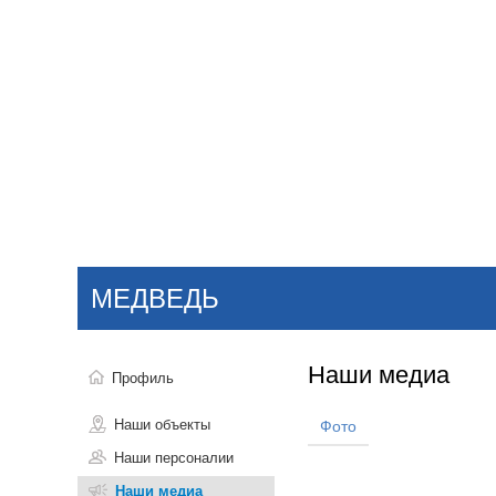
Добавить компанию
Войти
НОВОСТИ
СТАТЬИ
КОМПАНИИ
МЕДВЕДЬ
Поиск
Наши медиа
Профиль
Наши объекты
Фото
Наши персоналии
Наши медиа