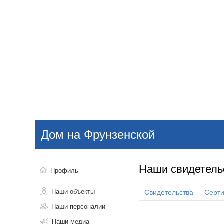
Добавить компанию
Войти
НОВОСТИ
СТАТЬИ
КОМПАНИИ
Дом на Фрунзенской
Поиск
Наши свидетель
Профиль
Наши объекты
Свидетельства
Серт
Наши персоналии
Наши медиа